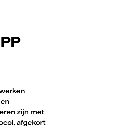
CPP
, werken
gen
eren zijn met
col, afgekort