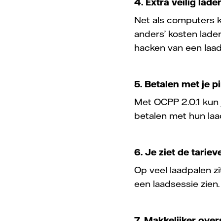
4. Extra veilig lad
Net als computers 
anders’ kosten laden
hacken van een laadp
5. Betalen met je p
Met OCPP 2.0.1 kun 
betalen met hun laa
6. Je ziet de tari
Op veel laadpalen z
een laadsessie zien
7. Makkelijker ove