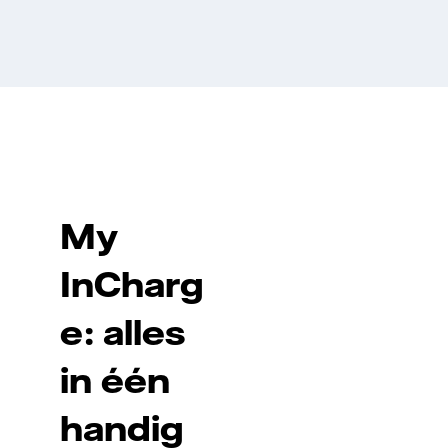
a
e
My
InCharg
e: alles
in één
handig